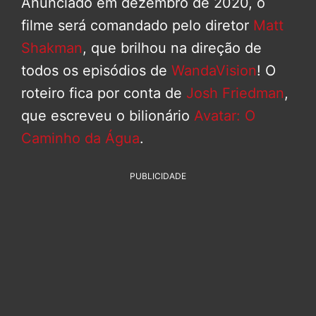
Anunciado em dezembro de 2020, o
filme será comandado pelo diretor
Matt
Shakman
, que brilhou na direção de
todos os episódios de
WandaVision
! O
roteiro fica por conta de
Josh Friedman
,
que escreveu o bilionário
Avatar: O
Caminho da Água
.
PUBLICIDADE