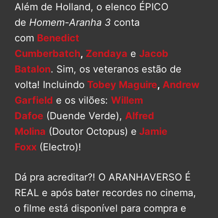
Além de Holland, o elenco ÉPICO
de
Homem-Aranha 3
conta
com
Benedict
Cumberbatch
,
Zendaya
e
Jacob
Batalon
. Sim, os veteranos estão de
volta! Incluindo
Tobey Maguire
,
Andrew
Garfield
e os vilões:
Willem
Dafoe
(Duende Verde),
Alfred
Molina
(Doutor Octopus) e
Jamie
Foxx
(Electro)!
Dá pra acreditar?! O ARANHAVERSO É
REAL e após bater recordes no cinema,
o filme está disponível para compra e