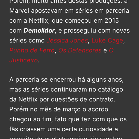
Porém, muito antes destas produções, a
Marvel apostavam em séries em parceria
com a Netflix, que começou em 2015
com
Demolidor
, e prosseguiu com novas
séries como
Jessica Jones
,
Luke Cage
,
Punho de Ferro
,
Os Defensores
e
O
Justiceiro
.
A parceria se encerrou há alguns anos,
mas as séries continuaram no catálogo
da Netflix por questões de contrato.
Porém no mês de março o acordo
chegou ao fim, fato que fez com que os
fãs criassem uma certa curiosidade a
respeito de qual streaming iria receber