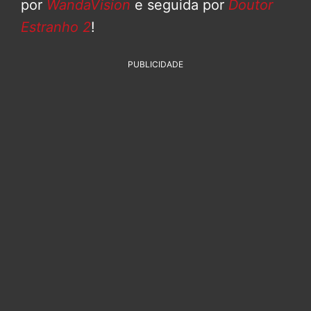
por
WandaVision
e seguida por
Doutor
Estranho 2
!
PUBLICIDADE