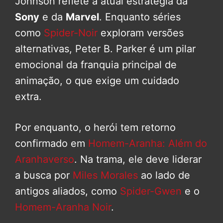
Johnson reflete a atual estratégia da
Sony
e da
Marvel
. Enquanto séries
como
Spider-Noir
exploram versões
alternativas, Peter B. Parker é um pilar
emocional da franquia principal de
animação, o que exige um cuidado
extra.
Por enquanto, o herói tem retorno
confirmado em
Homem-Aranha: Além do
Aranhaverso
. Na trama, ele deve liderar
a busca por
Miles Morales
ao lado de
antigos aliados, como
Spider-Gwen
e o
Homem-Aranha Noir
.