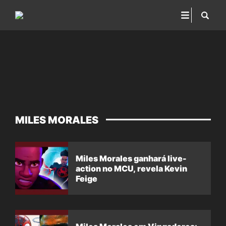
MILES MORALES
Miles Morales ganhará live-
action no MCU, revela Kevin
Feige