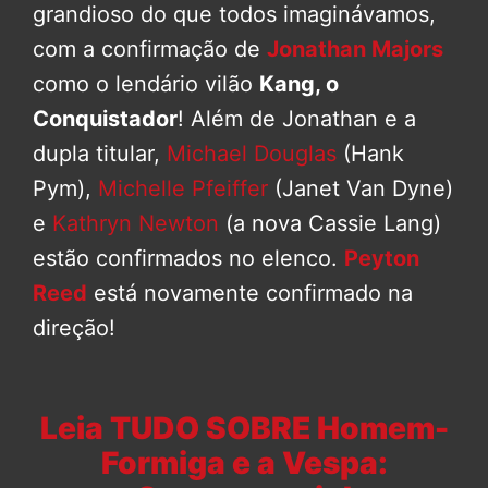
grandioso do que todos imaginávamos,
com a confirmação de
Jonathan Majors
como o lendário vilão
Kang, o
Conquistador
! Além de Jonathan e a
dupla titular,
Michael Douglas
(Hank
Pym),
Michelle Pfeiffer
(Janet Van Dyne)
e
Kathryn Newton
(a nova Cassie Lang)
estão confirmados no elenco.
Peyton
Reed
está novamente confirmado na
direção!
Leia TUDO SOBRE Homem-
Formiga e a Vespa: