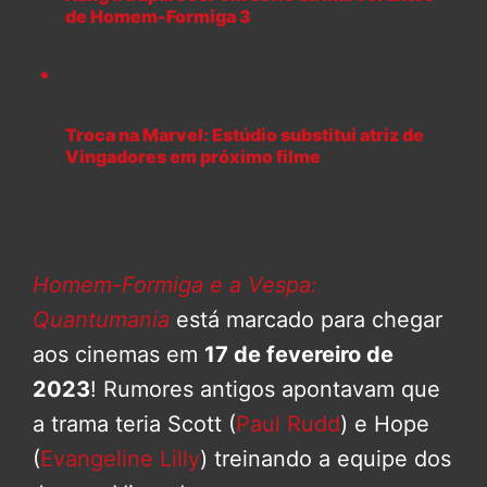
de Homem-Formiga 3
Troca na Marvel: Estúdio substitui atriz de
Vingadores em próximo filme
Homem-Formiga e a Vespa:
Quantumania
está marcado para chegar
aos cinemas em
17 de fevereiro de
2023
! Rumores antigos apontavam que
a trama teria Scott (
Paul Rudd
) e Hope
(
Evangeline Lilly
) treinando a equipe dos