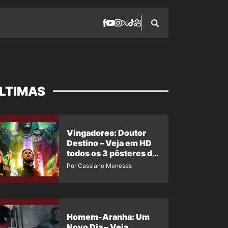
LTIMAS
Vingadores: Doutor
Destino – Veja em HD
todos os 3 pôsteres de
‘Doomsday’ + 1 imagem
Por Cassiano Meneses
oficial com os 26
heróis do filme
Homem-Aranha: Um
Novo Dia – Veja