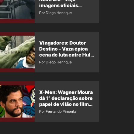
imagens oficiais
descartadas do Hulk
Por Diego Henrique
Cinza no filme
Vingadores: Doutor
Destino – Vaza épica
cena de luta entre Hulk
e o Coisa
Por Diego Henrique
X-Men: Wagner Moura
dá 1ª declaração sobre
papel de vilão no filme
da Marvel
Por Fernando Pimenta