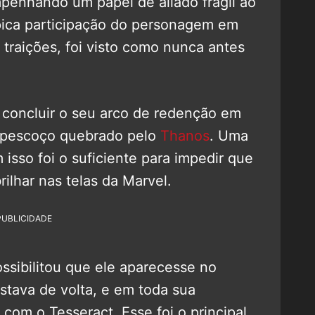
penhando um papel de aliado frágil ao
pica participação do personagem em
 traições, foi visto como nunca antes
e concluir o seu arco de redenção em
 pescoço quebrado pelo
Thanos
. Uma
isso foi o suficiente para impedir que
ilhar nas telas da Marvel.
PUBLICIDADE
ssibilitou que ele aparecesse no
stava de volta, e em toda sua
 com o Tesseract. Esse foi o principal