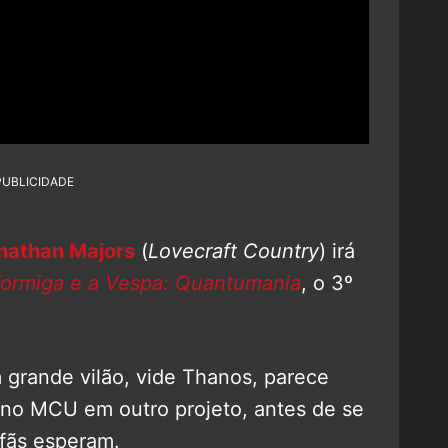
PUBLICIDADE
nathan Majors
(
Lovecraft Country
) irá
rmiga e a Vespa: Quantumania
, o 3º
grande vilão, vide Thanos, parece
o no MCU em outro projeto, antes de se
fãs esperam.