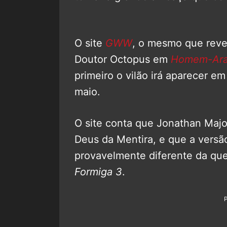
O site
GWW
, o mesmo que reve
Doutor Octopus em
Homem-Ara
primeiro o vilão irá aparecer e
maio.
O site conta que Jonathan Majo
Deus da Mentira, e que a vers
provavelmente diferente da qu
Formiga 3
.