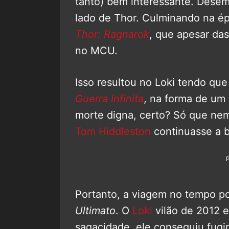
tanto) bem interessante. Desem
lado de Thor. Culminando na é
Thor: Ragnarok
, que apesar das
no MCU.
Isso resultou no Loki tendo qu
Guerra Infinita
, na forma de um
morte digna, certo? Só que nem 
Tom Hiddleston
continuasse a br
Portanto, a viagem no tempo po
Ultimato
. O
Loki
vilão de 2012 e
sagacidade, ele conseguiu fugir