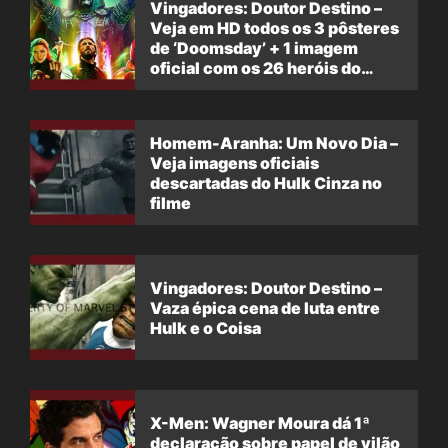
Vingadores: Doutor Destino –
Veja em HD todos os 3 pôsteres
de ‘Doomsday’ + 1 imagem
oficial com os 26 heróis do
filme
Homem-Aranha: Um Novo Dia –
Veja imagens oficiais
descartadas do Hulk Cinza no
filme
Vingadores: Doutor Destino –
Vaza épica cena de luta entre
Hulk e o Coisa
X-Men: Wagner Moura dá 1ª
declaração sobre papel de vilão