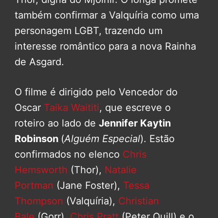
também confirmar a Valquíria como uma
personagem LGBT, trazendo um
interesse romântico para a nova Rainha
de Asgard.
O filme é dirigido pelo Vencedor do
Oscar
Taika Waititi
, que escreve o
roteiro ao lado de
Jennifer Kaytin
Robinson
(
Alguém Especial
). Estão
confirmados no elenco
Chris
Hemsworth
(Thor),
Natalie
Portman
(Jane Foster),
Tessa
Thompson
(Valquíria),
Christian
Bale
(Gorr),
Chris Pratt
(Peter Quill) e o