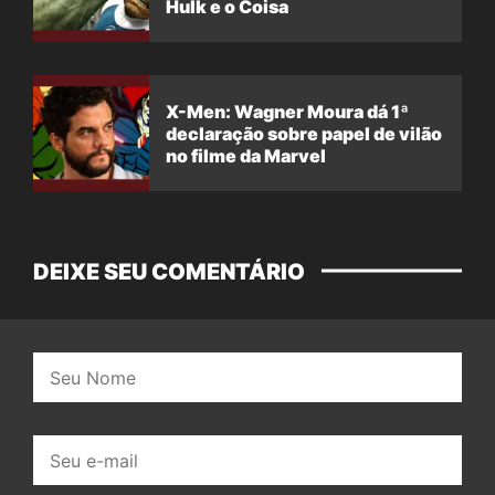
Hulk e o Coisa
X-Men: Wagner Moura dá 1ª
declaração sobre papel de vilão
no filme da Marvel
DEIXE SEU COMENTÁRIO
Nome:
E-
mail: