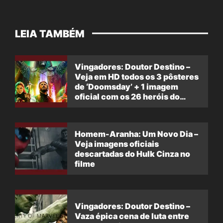
LEIA TAMBÉM
Vingadores: Doutor Destino –
Veja em HD todos os 3 pôsteres
de ‘Doomsday’ + 1 imagem
oficial com os 26 heróis do
filme
Homem-Aranha: Um Novo Dia –
Veja imagens oficiais
descartadas do Hulk Cinza no
filme
Vingadores: Doutor Destino –
Vaza épica cena de luta entre