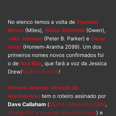
No elenco temos a volta de
Shameik
Moore
(Miles),
Hailee Steinfeld
(Gwen),
Jake Johnson
(Peter B. Parker) e
Oscar
Isaac
(Homem-Aranha 2099). Um dos
primeiros nomes novos confirmados foi
o de
Issa Rae
, que fará a voz da Jessica
Drew/
Mulher-Aranha
!
Homem-Aranha: Através do
Aranhaverso
tem o roteiro assinado por
Dave Callaham
(
Mulher-Maravilha 1984
,
Shang-Chi e a Lenda dos Dez Anéis
) e