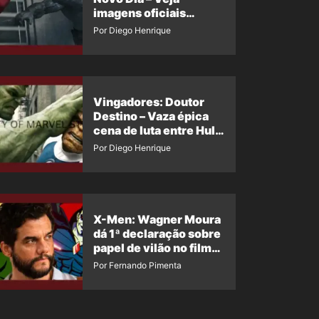
imagens oficiais
descartadas do Hulk
Por Diego Henrique
Cinza no filme
Vingadores: Doutor
Destino – Vaza épica
cena de luta entre Hulk
e o Coisa
Por Diego Henrique
X-Men: Wagner Moura
dá 1ª declaração sobre
papel de vilão no filme
da Marvel
Por Fernando Pimenta