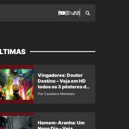
LTIMAS
Vingadores: Doutor
Destino – Veja em HD
todos os 3 pôsteres de
‘Doomsday’ + 1 imagem
Por Cassiano Meneses
oficial com os 26
heróis do filme
Homem-Aranha: Um
Novo Dia – Veja