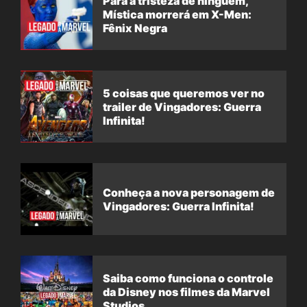
Para a tristeza de ninguém,
Mística morrerá em X-Men:
Fênix Negra
5 coisas que queremos ver no
trailer de Vingadores: Guerra
Infinita!
Conheça a nova personagem de
Vingadores: Guerra Infinita!
Saiba como funciona o controle
da Disney nos filmes da Marvel
Studios