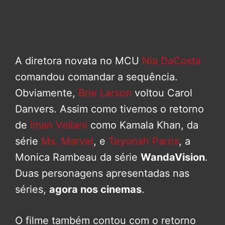
A diretora novata no MCU
Nia DaCosta
comandou comandar a sequência.
Obviamente,
Brie Larson
voltou Carol
Danvers. Assim como tivemos o retorno
de
Iman Vellani
como Kamala Khan, da
série
Ms. Marvel
, e
Teyonah Parris
, a
Monica Rambeau da série
WandaVision
.
Duas personagens apresentadas nas
séries,
agora nos cinemas
.
O filme também contou com o retorno