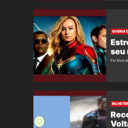
QUERIA 
Estr
seu
Por Elvis d
BILHETER
Rec
Volt