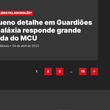
IENS FALAM INGLÊS?
ueno detalhe em Guardiões
aláxia responde grande
ida do MCU
 Morais
24 de abril de 2023
1
2
3
…
78
Página
Página
Página
Página