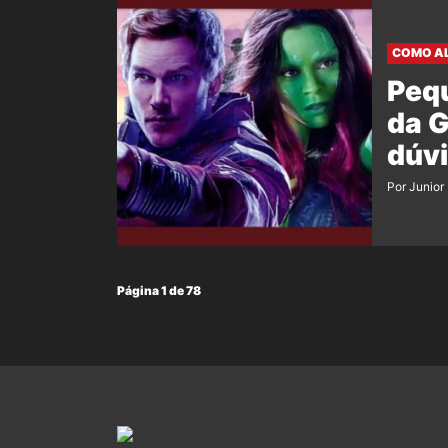
COMO AL
Peq
da G
dúv
Por Junior
Página 1 de 78