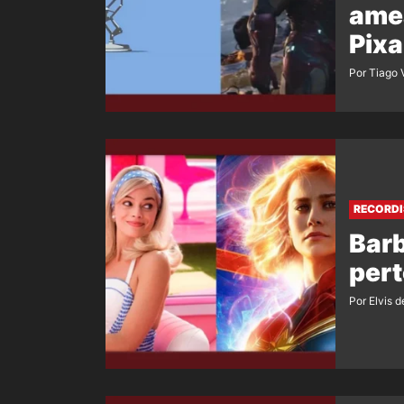
ame
Pixa
Por Tiago 
RECORDI
Barb
pert
Por Elvis d