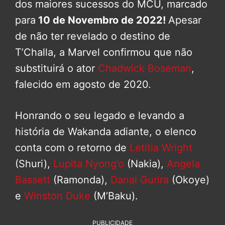
dos maiores sucessos do MCU, marcado
para
10 de Novembro de 2022!
Apesar
de não ter revelado o destino de
T’Challa, a Marvel confirmou que não
substituirá o ator
Chadwick Boseman
,
falecido em agosto de 2020.
Honrando o seu legado e levando a
história de Wakanda adiante, o elenco
conta com o retorno de
Letitia Wright
(Shuri),
Lupita Nyong’o
(Nakia),
Angela
Bassett
(Ramonda),
Danai Gurira
(Okoye)
e
Winston Duke
(M’Baku).
PUBLICIDADE