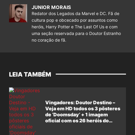
JUNIOR MORAIS
Redator dos Legados da Marvel e DC. Fã de
cultura pop e obcecado por assuntos como
heróis, Harry Potter e The Last Of Us e com
uma seção reservada para o Doutor Estranho
no coração de fã.
LEIA TAMBÉM
Vingadores: Doutor Destino –
Veja em HD todos os 3 pôsteres
de ‘Doomsday’ + 1 imagem
oficial com os 26 heróis do
filme