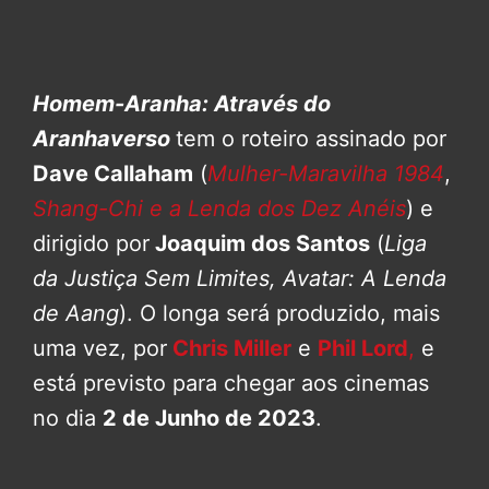
Homem-Aranha: Através do
Aranhaverso
tem o roteiro assinado por
Dave Callaham
(
Mulher-Maravilha 1984
,
Shang-Chi e a Lenda dos Dez Anéis
) e
dirigido por
Joaquim dos Santos
(
Liga
da Justiça Sem Limites, Avatar: A Lenda
de Aang
). O longa será produzido, mais
uma vez, por
Chris Miller
e
Phil Lord
,
e
está previsto para chegar aos cinemas
no dia
2 de Junho de 2023
.