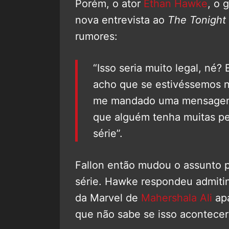
Porém, o ator
Ethan Hawke
, o 
nova entrevista ao
The Tonight
rumores:
“Isso seria muito legal, né
acho que se estivéssemos 
me mandado uma mensagem 
que alguém tenha muitas per
série”.
Fallon então mudou o assunto p
série. Hawke respondeu admit
da Marvel de
Mahershala Ali
apa
que não sabe se isso acontecer