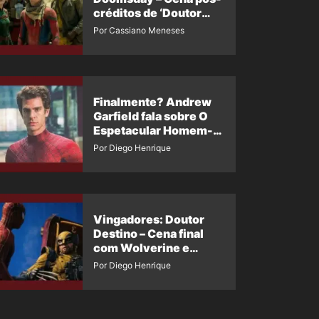
créditos de ‘Doutor
Destino’ é revelada
Por Cassiano Meneses
Finalmente? Andrew
Garfield fala sobre O
Espetacular Homem-
Aranha 3
Por Diego Henrique
Vingadores: Doutor
Destino – Cena final
com Wolverine e
Homem-Aranha de
Por Diego Henrique
Maguire vaza nas
redes