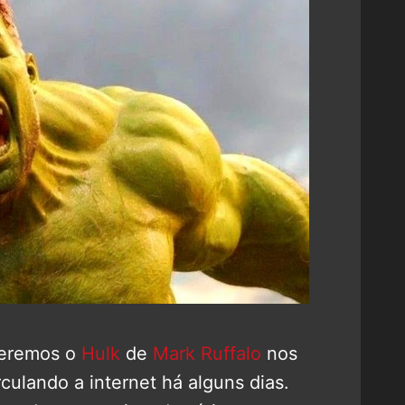
veremos o
Hulk
de
Mark Ruffalo
nos
rculando a internet há alguns dias.