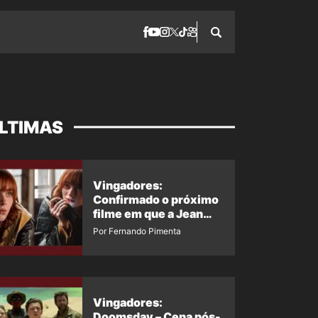
LTIMAS
Vingadores:
Confirmado o próximo
filme em que a Jean
Grey irá aparecer
Por Fernando Pimenta
Vingadores:
Doomsday – Cena pós-