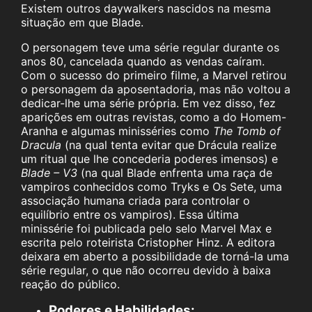
Existem outros daywalkers nascidos na mesma
situação em que Blade.
O personagem teve uma série regular durante os
anos 80, cancelada quando as vendas caíram.
Com o sucesso do primeiro filme, a Marvel retirou
o personagem da aposentadoria, mas não voltou a
dedicar-lhe uma série própria. Em vez disso, fez
aparições em outras revistas, como a do Homem-
Aranha e algumas minisséries como
The Tomb of
Dracula
(na qual tenta evitar que Drácula realize
um ritual que lhe concederia poderes imensos) e
Blade – V3
(na qual Blade enfrenta uma raça de
vampiros conhecidos como Tryks e Os Sete, uma
associação humana criada para controlar o
equilíbrio entre os vampiros). Essa última
minissérie foi publicada pelo selo Marvel Max e
escrita pelo roteirista Cristopher Hinz. A editora
deixara em aberto a possibilidade de torná-la uma
série regular, o que não ocorreu devido à baixa
reação do público.
Poderes e Habilidades: