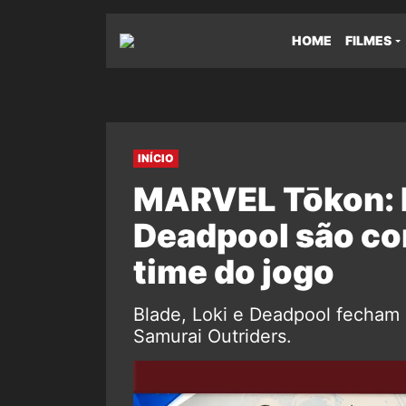
HOME
FILMES
INÍCIO
MARVEL Tōkon: B
Deadpool são co
time do jogo
Blade, Loki e Deadpool fecham
Samurai Outriders.