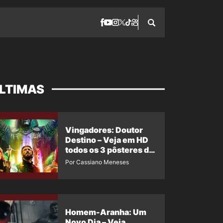
LTIMAS
Vingadores: Doutor
Destino – Veja em HD
todos os 3 pôsteres de
‘Doomsday’ + 1 imagem
Por Cassiano Meneses
oficial com os 26
heróis do filme
Homem-Aranha: Um
Novo Dia – Veja