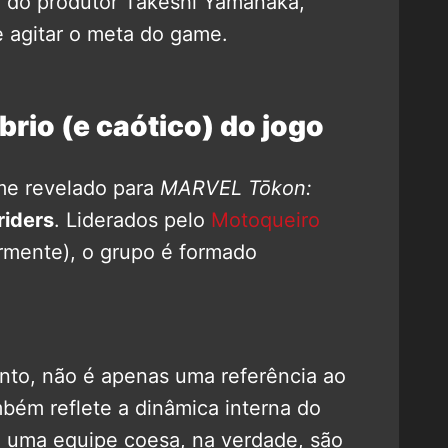
e do produtor Takeshi Yamanaka,
e agitar o meta do game.
brio (e caótico) do jogo
time revelado para
MARVEL Tōkon:
riders
. Liderados pelo
Motoqueiro
rmente), o grupo é formado
nto, não é apenas uma referência ao
mbém reflete a dinâmica interna do
 uma equipe coesa, na verdade, são