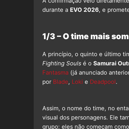
A confirmação veio diretament
durante a
EVO 2026
, e promet
1/3 – O time mais som
A princípio, o quinto e último 
Fighting Souls
é o
Samurai Out
Fantasma
(já anunciado anterio
por
Blade
,
Loki
e
Deadpool
.
Assim, o nome do time, no enta
visual dos personagens. Ele ta
grupo: eles não começam como