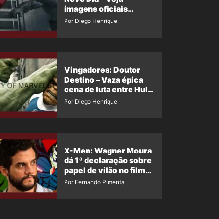
imagens oficiais
descartadas do Hulk
Por Diego Henrique
Cinza no filme
Vingadores: Doutor
Destino – Vaza épica
cena de luta entre Hulk
e o Coisa
Por Diego Henrique
X-Men: Wagner Moura
dá 1ª declaração sobre
papel de vilão no filme
da Marvel
Por Fernando Pimenta