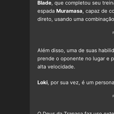
Blade
, que completou seu trei
espada
Muramasa
, capaz de co
direto, usando uma combinação 
Além disso, uma de suas habili
prende o oponente no lugar e p
alta velocidade.
Loki
, por sua vez, é um person
O Deus da Trapaça faz uso exten