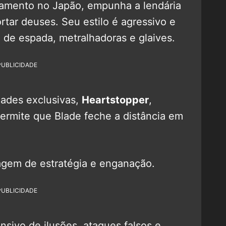
namento no Japão, empunha a lendária
rtar deuses. Seu estilo é agressivo e
de espada, metralhadoras e glaives.
PUBLICIDADE
dades exclusivas,
Heartstopper
,
ermite que Blade feche a distância em
agem de estratégia e enganação.
PUBLICIDADE
sivo de ilusões, ataques falsos e