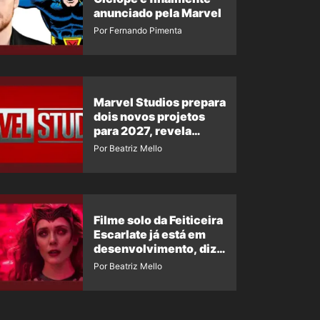
anunciado pela Marvel
Por Fernando Pimenta
Marvel Studios prepara
dois novos projetos
para 2027, revela
insider
Por Beatriz Mello
Filme solo da Feiticeira
Escarlate já está em
desenvolvimento, diz
insider
Por Beatriz Mello