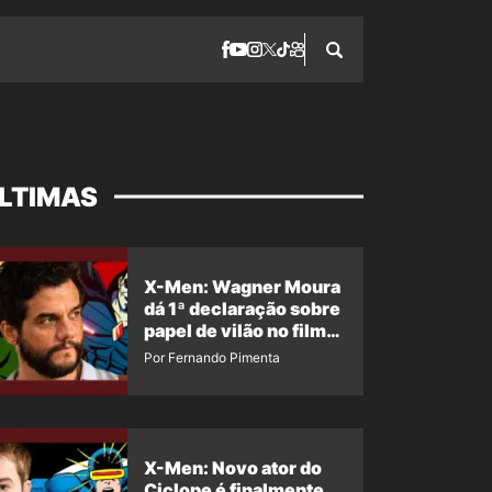
LTIMAS
X-Men: Wagner Moura
dá 1ª declaração sobre
papel de vilão no filme
da Marvel
Por Fernando Pimenta
X-Men: Novo ator do
Ciclope é finalmente