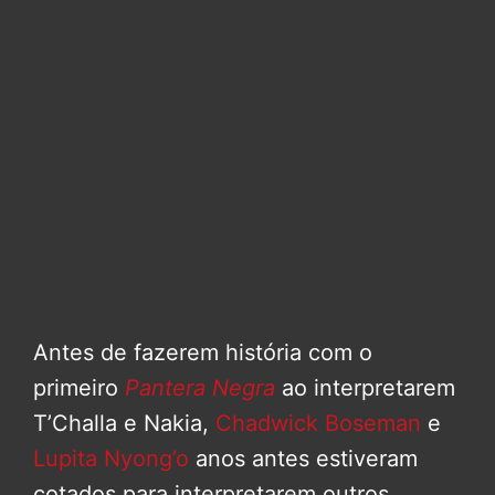
Antes de fazerem história com o
primeiro
Pantera Negra
ao interpretarem
T’Challa e Nakia,
Chadwick Boseman
e
Lupita Nyong’o
anos antes estiveram
cotados para interpretarem outros