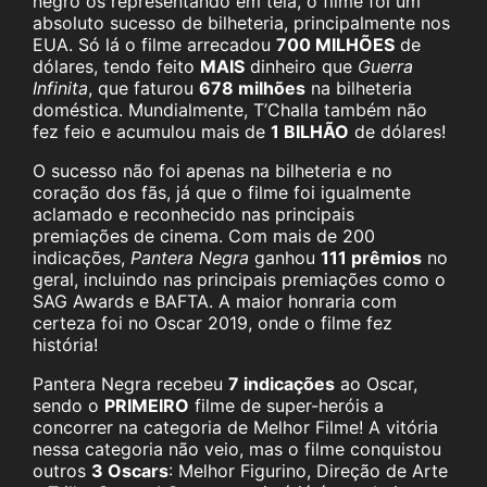
negro os representando em tela, o filme foi um
absoluto sucesso de bilheteria, principalmente nos
EUA. Só lá o filme arrecadou
700 MILHÕES
de
dólares, tendo feito
MAIS
dinheiro que
Guerra
Infinita
, que faturou
678 milhões
na bilheteria
doméstica. Mundialmente, T’Challa também não
fez feio e acumulou mais de
1 BILHÃO
de dólares!
O sucesso não foi apenas na bilheteria e no
coração dos fãs, já que o filme foi igualmente
aclamado e reconhecido nas principais
premiações de cinema. Com mais de 200
indicações,
Pantera Negra
ganhou
111 prêmios
no
geral, incluindo nas principais premiações como o
SAG Awards e BAFTA. A maior honraria com
certeza foi no Oscar 2019, onde o filme fez
história!
Pantera Negra recebeu
7 indicações
ao Oscar,
sendo o
PRIMEIRO
filme de super-heróis a
concorrer na categoria de Melhor Filme! A vitória
nessa categoria não veio, mas o filme conquistou
outros
3 Oscars
: Melhor Figurino, Direção de Arte