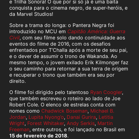
e Trilha Sonora! O que por si só já é uma baita
conquista para o cinema negro, de super-heróis, e
da Marvel Studios!
Sobre a trama do longa: o Pantera Negra foi
introduzido no MCU em
Capitão América: Guerra
Civil
, com seu filme solo dando continuidade aos
eventos do filme de 2016, com os desafios
enfrentados por T’Challa após a morte de seu pai,
e o dever de assumir o trono de Wakanda. Ao
mesmo tempo, o jovem exilado Erik Kilmonger faz
o seu caminho para retornar a sua terra de origem
e recuperar o trono que também era seu por
direito.
O filme foi dirigido pelo talentoso
Ryan Coogler
,
que também escreveu o roteiro ao lado de Joe
Robert Cole. O elenco de estrelas conta com
nomes como
Chadwick Boseman
,
Michael B.
Jordan
,
Lupita Nyong’o
,
Danai Gurira
,
Letitia
Wright
,
Forest Whitaker
,
Andy Serkis
,
Martin
Freeman
, entre outros, e foi lançado no Brasil em
15 de fevereiro de 2018
.