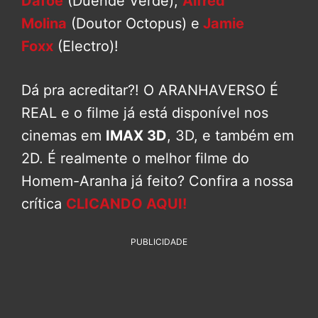
Dafoe
(Duende Verde),
Alfred
Molina
(Doutor Octopus) e
Jamie
Foxx
(Electro)!
Dá pra acreditar?! O ARANHAVERSO É
REAL e o filme já está disponível nos
cinemas em
IMAX 3D
, 3D, e também em
2D. É realmente o melhor filme do
Homem-Aranha já feito? Confira a nossa
crítica
CLICANDO AQUI!
PUBLICIDADE