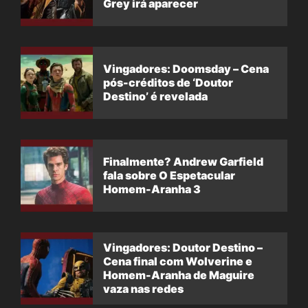
Grey irá aparecer
Vingadores: Doomsday – Cena
pós-créditos de ‘Doutor
Destino’ é revelada
Finalmente? Andrew Garfield
fala sobre O Espetacular
Homem-Aranha 3
Vingadores: Doutor Destino –
Cena final com Wolverine e
Homem-Aranha de Maguire
vaza nas redes