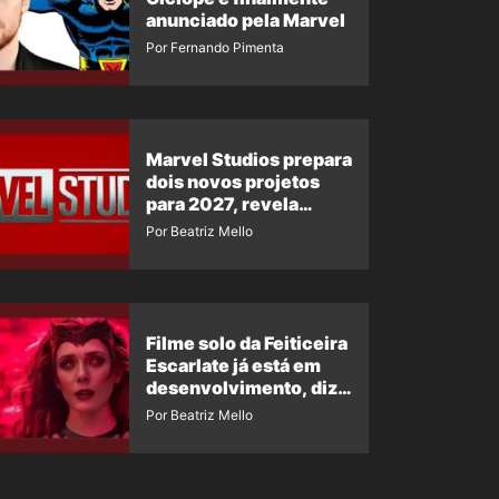
anunciado pela Marvel
Por Fernando Pimenta
Marvel Studios prepara
dois novos projetos
para 2027, revela
insider
Por Beatriz Mello
Filme solo da Feiticeira
Escarlate já está em
desenvolvimento, diz
insider
Por Beatriz Mello