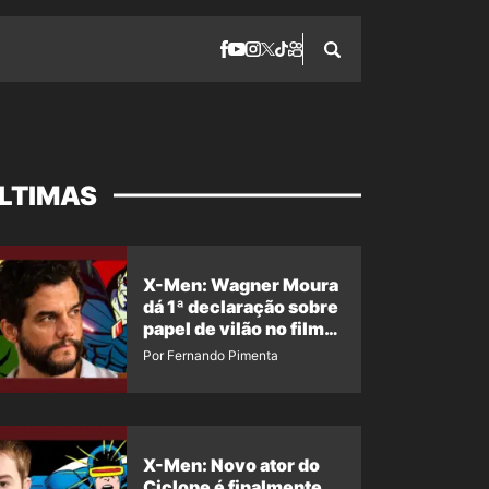
LTIMAS
X-Men: Wagner Moura
dá 1ª declaração sobre
papel de vilão no filme
da Marvel
Por Fernando Pimenta
X-Men: Novo ator do
Ciclope é finalmente