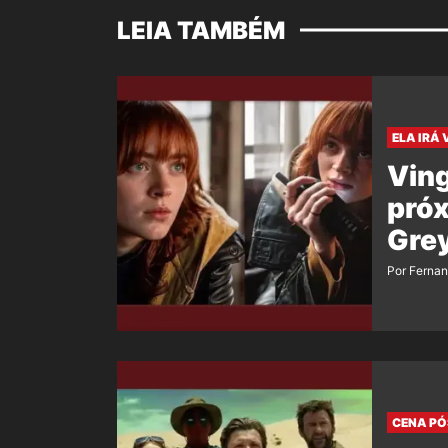
LEIA TAMBÉM
ELA IRÁ 
Vin
próx
Grey
Por Ferna
CENA PÓ