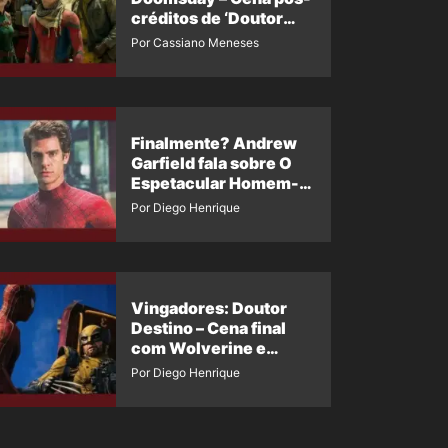
créditos de ‘Doutor
Destino’ é revelada
Por Cassiano Meneses
Finalmente? Andrew
Garfield fala sobre O
Espetacular Homem-
Aranha 3
Por Diego Henrique
Vingadores: Doutor
Destino – Cena final
com Wolverine e
Homem-Aranha de
Por Diego Henrique
Maguire vaza nas
redes