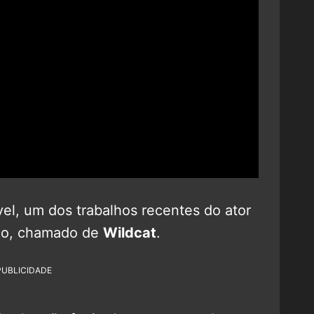
vel, um dos trabalhos recentes do ator
 ano, chamado de
Wildcat
.
PUBLICIDADE