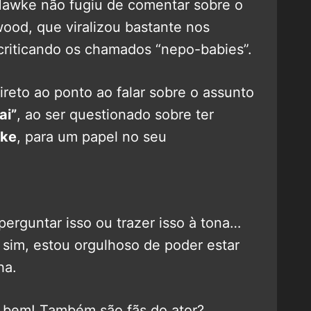
Hawke não fugiu de comentar sobre o
ood, que viralizou bastante nos
criticando os chamados “nepo-babies”.
ireto ao ponto ao falar sobre o assunto
ai”
, ao ser questionado sobre ter
ke
, para um papel no seu
erguntar isso ou trazer isso à tona…
 sim, estou orgulhoso de poder estar
ha.
o bem! Também são fãs do ator?