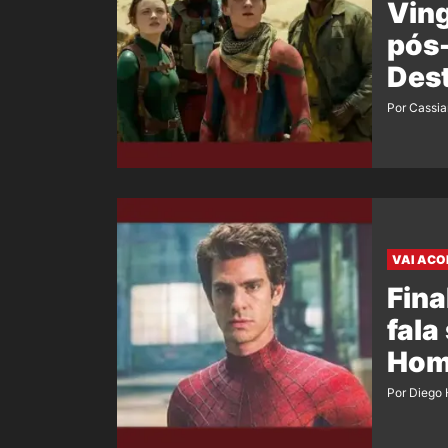
Vin
pós-
Dest
Por Cassi
VAI ACO
Fina
fala
Hom
Por Diego 