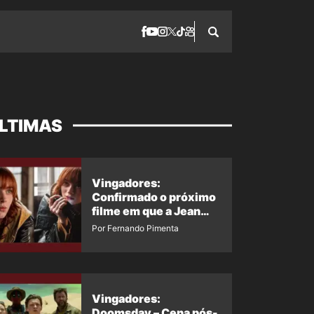
LTIMAS
Vingadores:
Confirmado o próximo
filme em que a Jean
Grey irá aparecer
Por Fernando Pimenta
Vingadores:
Doomsday – Cena pós-