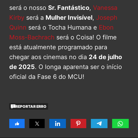
será o nosso
Sr. Fantástico
,
Vanessa
Kirby
será a
Mulher Invisível
,
Joseph
Quinn
será o Tocha Humana e
Ebon
Moss-Bachrach
será o Coisa! O filme
está atualmente programado para
chegar aos cinemas no dia
24 de julho
de 2025
. O longa aparenta ser o início
oficial da Fase 6 do MCU!
REPORTAR ERRO