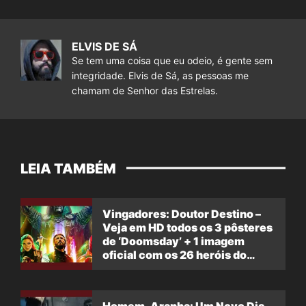
ELVIS DE SÁ
Se tem uma coisa que eu odeio, é gente sem
integridade. Elvis de Sá, as pessoas me
chamam de Senhor das Estrelas.
LEIA TAMBÉM
Vingadores: Doutor Destino –
Veja em HD todos os 3 pôsteres
de ‘Doomsday’ + 1 imagem
oficial com os 26 heróis do
filme
Homem-Aranha: Um Novo Dia –