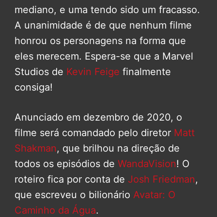
mediano, e uma tendo sido um fracasso.
A unanimidade é de que nenhum filme
honrou os personagens na forma que
eles merecem. Espera-se que a Marvel
Studios de
Kevin Feige
finalmente
consiga!
Anunciado em dezembro de 2020, o
filme será comandado pelo diretor
Matt
Shakman
, que brilhou na direção de
todos os episódios de
WandaVision
! O
roteiro fica por conta de
Josh Friedman
,
que escreveu o bilionário
Avatar: O
Caminho da Água
.