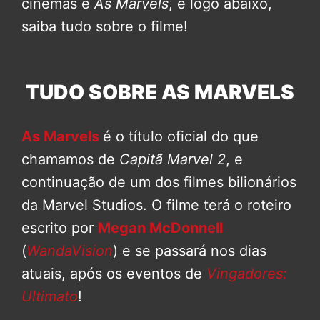
cinemas é
As Marvels
, e logo abaixo,
saiba tudo sobre o filme!
TUDO SOBRE AS MARVELS
As Marvels
é o título oficial do que
chamamos de
Capitã Marvel 2
, e
continuação de um dos filmes bilionários
da Marvel Studios. O filme terá o roteiro
escrito por
Megan McDonnell
(
WandaVision
) e se passará nos dias
atuais, após os eventos de
Vingadores:
Ultimato
!