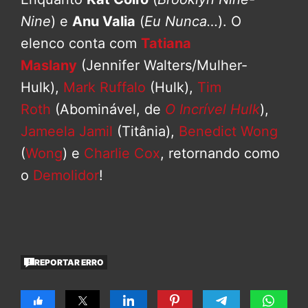
Nine
) e
Anu Valia
(
Eu Nunca…
). O
elenco conta com
Tatiana
Maslany
(Jennifer Walters/Mulher-
Hulk),
Mark Ruffalo
(Hulk),
Tim
Roth
(Abominável, de
O Incrível Hulk
),
Jameela Jamil
(Titânia),
Benedict Wong
(
Wong
) e
Charlie Cox
, retornando como
o
Demolidor
!
REPORTAR ERRO