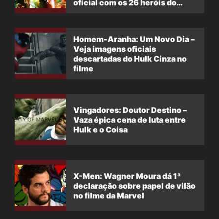
oficial com os 26 heróis do
filme
Homem-Aranha: Um Novo Dia –
Veja imagens oficiais
descartadas do Hulk Cinza no
filme
Vingadores: Doutor Destino –
Vaza épica cena de luta entre
Hulk e o Coisa
X-Men: Wagner Moura dá 1ª
declaração sobre papel de vilão
no filme da Marvel