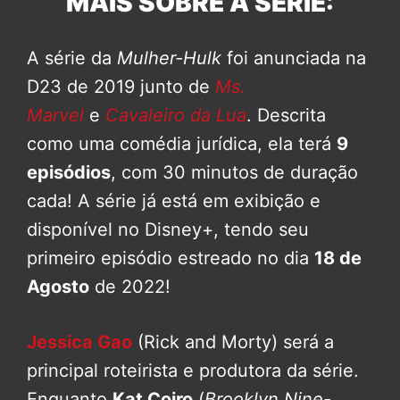
MAIS SOBRE A SÉRIE:
A série da
Mulher-Hulk
foi anunciada na
D23 de 2019 junto de
Ms.
Marvel
e
Cavaleiro da Lua
. Descrita
como uma comédia jurídica, ela terá
9
episódios
, com 30 minutos de duração
cada! A série já está em exibição e
disponível no Disney+, tendo seu
primeiro episódio estreado no dia
18 de
Agosto
de 2022!
Jessica Gao
(Rick and Morty) será a
principal roteirista e produtora da série.
Enquanto
Kat Coiro
(
Brooklyn Nine-