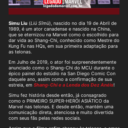
Simu Liu
(
Liú Sīmù
), nascido no dia 19 de Abril de
1989, é um ator canadense e nascido na China,
que se eternizou na Marvel como o escolhido para
dar vida ao Shang-Chi, conhecido como Mestre do
Kung Fu nas HQs, em sua primeira adaptação para
as telonas.
Em Julho de 2019, o ator foi surpreendentemente
anunciado como o Shang-Chi do MCU durante o
épico painel do estúdio na San Diego Comic Con
daquele ano, assim como a confirmação de sua
estreia, em
Shang-Chi e a Lenda dos Dez Anéis
!
Simu fez história desde então, já consagrado
como o PRIMEIRO SUPER-HERÓI ASIÁTICO da
Marvel nas telonas. E desde então, mantém uma
comunicação direta, atenciosa e muito divertida
com seus fãs pelas redes sociais.