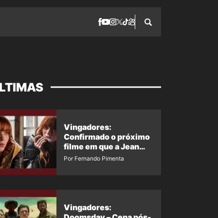
LTIMAS
Vingadores:
Confirmado o próximo
filme em que a Jean
Grey irá aparecer
Por Fernando Pimenta
Vingadores:
Doomsday – Cena pós-