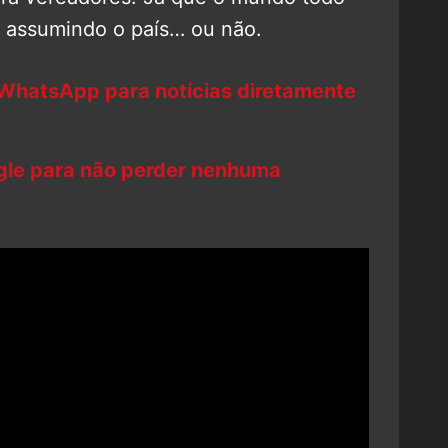
á assumindo o país… ou não.
 WhatsApp para notícias diretamente
ogle para não perder nenhuma