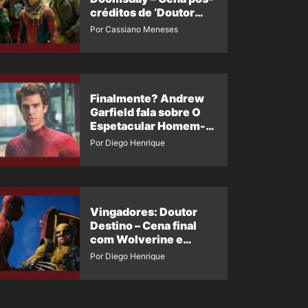
créditos de ‘Doutor
Destino’ é revelada
Por Cassiano Meneses
Finalmente? Andrew
Garfield fala sobre O
Espetacular Homem-
Aranha 3
Por Diego Henrique
Vingadores: Doutor
Destino – Cena final
com Wolverine e
Homem-Aranha de
Por Diego Henrique
Maguire vaza nas
redes