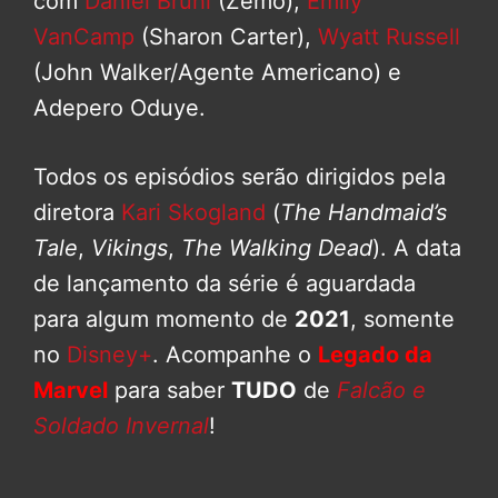
com
Daniel Brühl
(Zemo),
Emily
VanCamp
(Sharon Carter),
Wyatt Russell
(John Walker/Agente Americano) e
Adepero Oduye.
Todos os episódios serão dirigidos pela
diretora
Kari Skogland
(
The Handmaid’s
Tale
,
Vikings
,
The Walking Dead
). A data
de lançamento da série é aguardada
para algum momento de
2021
, somente
no
Disney+
. Acompanhe o
Legado da
Marvel
para saber
TUDO
de
Falcão e
Soldado Invernal
!