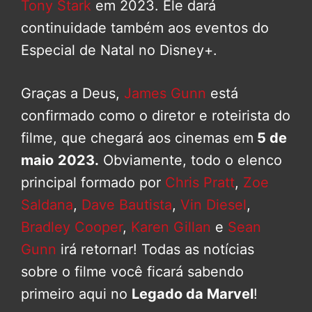
Tony Stark
em 2023. Ele dará
continuidade também aos eventos do
Especial de Natal no Disney+.
Graças a Deus,
James Gunn
está
confirmado como o diretor e roteirista do
filme, que chegará aos cinemas em
5 de
maio
2023.
Obviamente, todo o elenco
principal formado por
Chris Pratt
,
Zoe
Saldana
,
Dave Bautista
,
Vin Diesel
,
Bradley Cooper
,
Karen Gillan
e
Sean
Gunn
irá retornar! Todas as notícias
sobre o filme você ficará sabendo
primeiro aqui no
Legado da Marvel
!