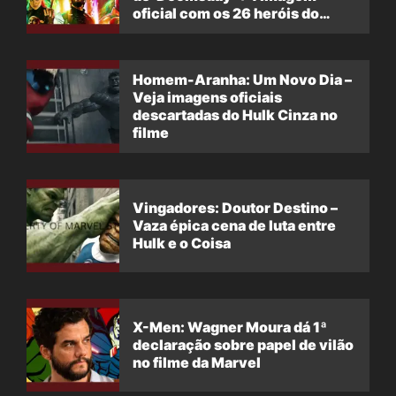
oficial com os 26 heróis do
filme
Homem-Aranha: Um Novo Dia –
Veja imagens oficiais
descartadas do Hulk Cinza no
filme
Vingadores: Doutor Destino –
Vaza épica cena de luta entre
Hulk e o Coisa
X-Men: Wagner Moura dá 1ª
declaração sobre papel de vilão
no filme da Marvel