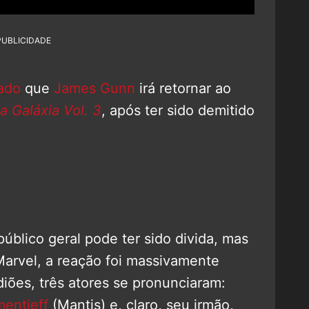
PUBLICIDADE
iado
que
James Gunn
irá retornar ao
 Galáxia Vol. 3
, após ter sido demitido
público geral pode ter sido divida, mas
Marvel, a reação foi massivamente
diões, três atores se pronunciaram:
entieff
(Mantis) e, claro, seu irmão,