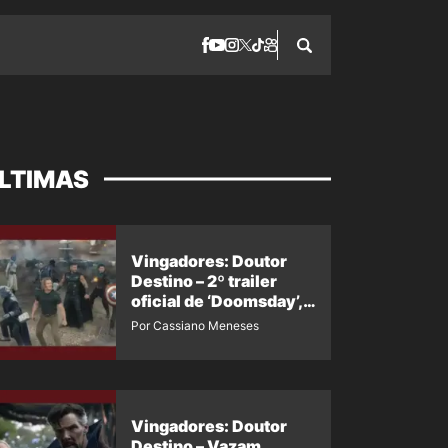
LTIMAS
Vingadores: Doutor
Destino – 2º trailer
oficial de ‘Doomsday’,
da SDCC e da D23,
Por Cassiano Meneses
ganhou dublagem em
português?
Vingadores: Doutor
Destino – Vazam