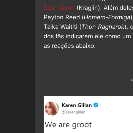
Sean Gunn
(Kraglin). Além del
Peyton Reed (
Homem-Formiga
)
Taika Waititi (
Thor: Ragnarok
), 
dos fãs indicarem ele como um 
as reações abaixo: