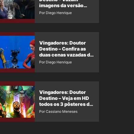
imagens da versão
maligna do Doutor
Por Diego Henrique
Estranho
Vingadores: Doutor
Destino – Confira as
duas cenas vazadas do
Wolverine e o Homem-
Por Diego Henrique
Aranha de Maguire
Vingadores: Doutor
Destino – Veja em HD
todos os 3 pôsteres de
‘Doomsday’ + 1 imagem
Por Cassiano Meneses
oficial com os 26
heróis do filme