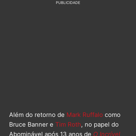
PUBLICIDADE
Além do retorno de
Mark Ruffalo
como
Bruce Banner e
Tim Roth
, no papel do
Abominável após 13 anos de
O Incrível