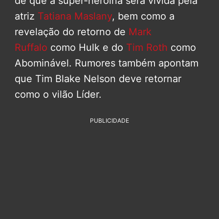
de que a super-heroína será vivida pela
atriz
Tatiana Maslany
, bem como a
revelação do retorno de
Mark
Ruffalo
como Hulk e do
Tim Roth
como
Abominável. Rumores também apontam
que Tim Blake Nelson deve retornar
como o vilão Líder.
PUBLICIDADE