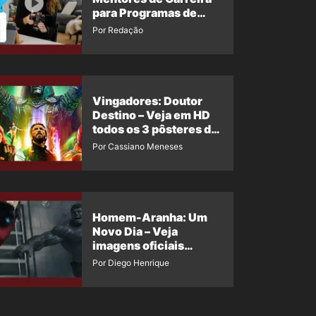
para Programas de
Desenvolvimento da
Por Redação
Força de Trabalho e
Treinamento
Profissional
Vingadores: Doutor
Destino – Veja em HD
todos os 3 pôsteres de
‘Doomsday’ + 1 imagem
Por Cassiano Meneses
oficial com os 26
heróis do filme
Homem-Aranha: Um
Novo Dia – Veja
imagens oficiais
descartadas do Hulk
Por Diego Henrique
Cinza no filme