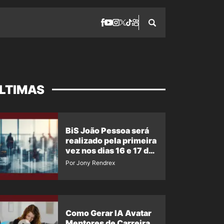
LTIMAS
BiS João Pessoa será
realizado pela primeira
vez nos dias 16 e 17 de
setembro
Por Jony Rendrex
Como Gerar IA Avatar
Mentores de Carreira