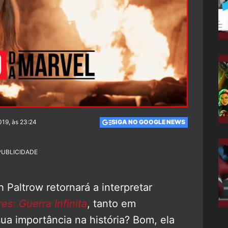
019, às 23:24
SIGA NO GOOGLE NEWS
PUBLICIDADE
Paltrow retornará a interpretar
es: Guerra Infinita
, tanto em
sua importância na história? Bom, ela