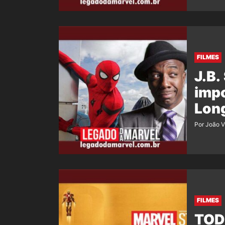
FILMES
J.B.
imp
Lon
Por João V
FILMES
TODO