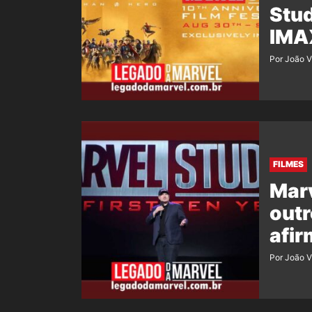
Stud
IMA
Por João V
FILMES
Marv
outr
afir
Por João V