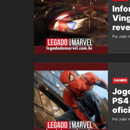
Inf
Vin
reve
Por João V
GAMES
Jog
PS4 
ofic
Por João V