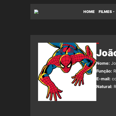
HOME
FILMES
João
Nome:
Jo
Função:
R
E-mail:
c
Natural:
R