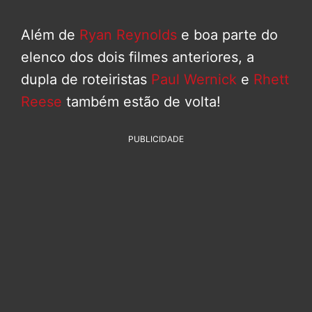
Além de
Ryan Reynolds
e boa parte do
elenco dos dois filmes anteriores, a
dupla de roteiristas
Paul Wernick
e
Rhett
Reese
também estão de volta!
PUBLICIDADE