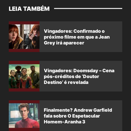
LEIA TAMBÉM
Vingadores: Confirmado o
próximo filme em que a Jean
Grey irá aparecer
Vingadores: Doomsday – Cena
pós-créditos de ‘Doutor
Destino’ é revelada
Finalmente? Andrew Garfield
fala sobre O Espetacular
Homem-Aranha 3