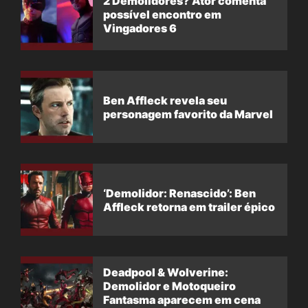
2 Demolidores? Ator comenta
possível encontro em
Vingadores 6
Ben Affleck revela seu
personagem favorito da Marvel
‘Demolidor: Renascido’: Ben
Affleck retorna em trailer épico
Deadpool & Wolverine:
Demolidor e Motoqueiro
Fantasma aparecem em cena