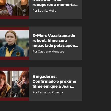
recuperou a memória?
Ator quebra o silêncio
Por Beatriz Mello
X-Men: Vaza trama do
reboot; filme será
impactado pelas ações
de Jean Grey em
Por Cassiano Meneses
Homem-Aranha 4
Vingadores:
Confirmado o próximo
filme em que a Jean
Grey irá aparecer
Por Fernando Pimenta