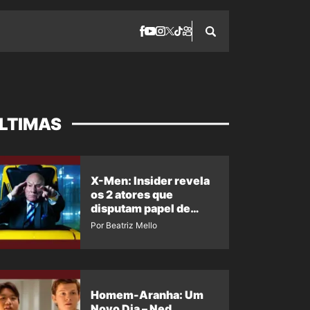
LTIMAS
X-Men: Insider revela
os 2 atores que
disputam papel de
Professor X
Por Beatriz Mello
Homem-Aranha: Um
Novo Dia – Ned