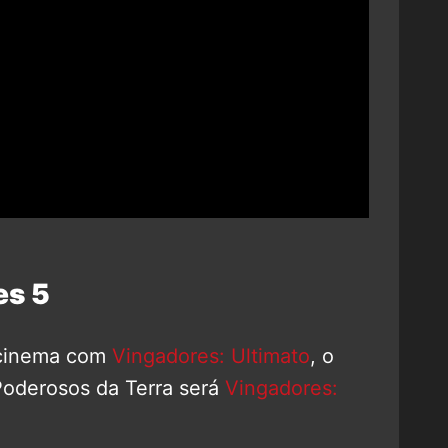
es 5
o cinema com
Vingadores: Ultimato
, o
Poderosos da Terra será
Vingadores: