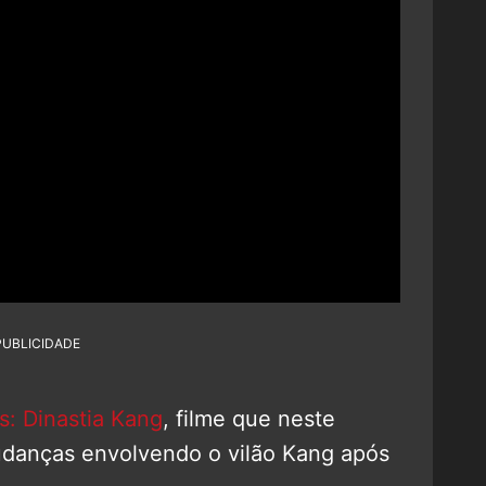
PUBLICIDADE
s: Dinastia Kang
, filme que neste
danças envolvendo o vilão Kang após