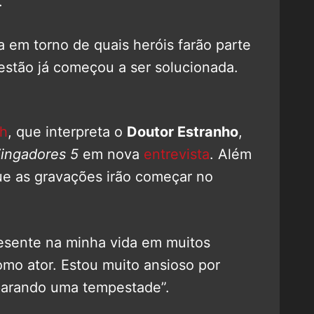
.
a em torno de quais heróis farão parte
estão já começou a ser solucionada.
ch
, que interpreta o
Doutor Estranho
,
ingadores 5
em nova
entrevista
. Além
ue as gravações irão começar no
esente na minha vida em muitos
mo ator. Estou muito ansioso por
parando uma tempestade”.