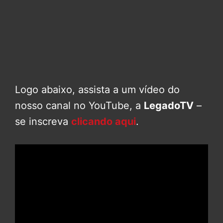
Logo abaixo, assista a um vídeo do
nosso canal no YouTube, a
LegadoTV
–
se inscreva
clicando aqui
.