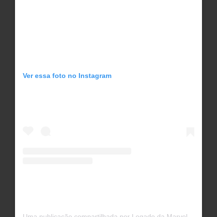
Ver essa foto no Instagram
Uma publicação compartilhada por Legado da Marvel (@legadodamarvel)