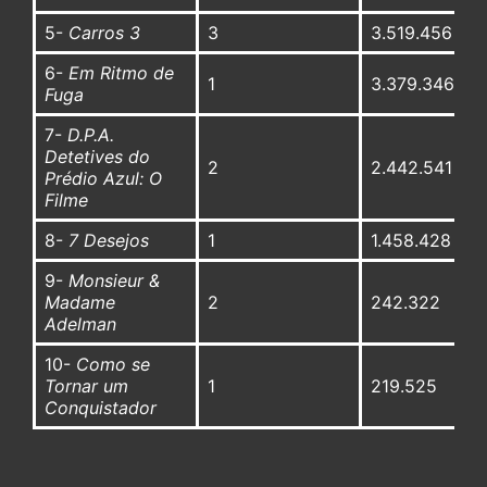
5-
Carros 3
3
3.519.456
6-
Em Ritmo de
1
3.379.346
Fuga
7-
D.P.A.
Detetives do
2
2.442.541
Prédio Azul: O
Filme
8-
7 Desejos
1
1.458.428
9-
Monsieur &
Madame
2
242.322
Adelman
10-
Como se
Tornar um
1
219.525
Conquistador