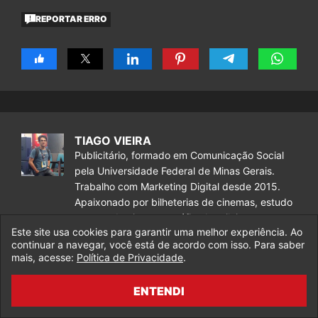
REPORTAR ERRO
TIAGO VIEIRA
Publicitário, formado em Comunicação Social
pela Universidade Federal de Minas Gerais.
Trabalho com Marketing Digital desde 2015.
Apaixonado por bilheterias de cinemas, estudo
o mercado cinematográfico brasileiro e
Este site usa cookies para garantir uma melhor experiência. Ao
estrangeiro já há vários anos, e desde 2017
continuar a navegar, você está de acordo com isso. Para saber
sirvo como o principal analista de bilheterias
mais, acesse:
Política de Privacidade
.
para o Legado da Marvel.
ENTENDI