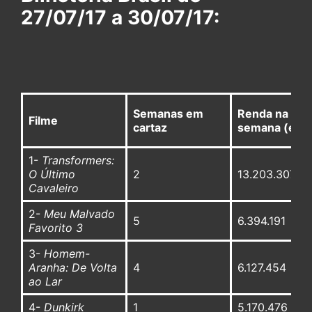
27/07/17 a 30/07/17:
Semanas em
Renda na
Filme
cartaz
semana (em 
1-
Transformers:
O Último
2
13.203.307
Cavaleiro
2-
Meu Malvado
5
6.394.191
Favorito 3
3-
Homem-
Aranha: De Volta
4
6.127.454
ao Lar
4-
Dunkirk
1
5.170.476