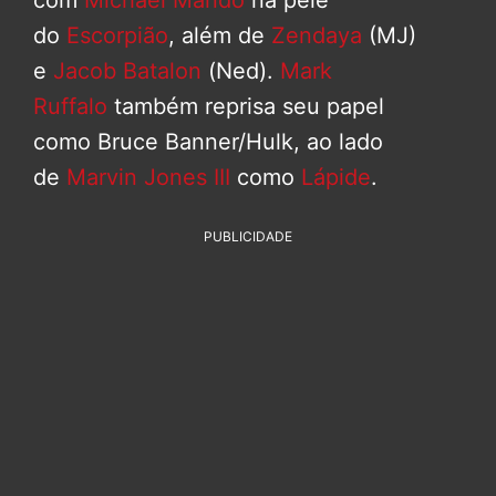
com
Michael Mando
na pele
do
Escorpião
, além de
Zendaya
(MJ)
e
Jacob Batalon
(Ned).
Mark
Ruffalo
também reprisa seu papel
como Bruce Banner/Hulk, ao lado
de
Marvin Jones III
como
Lápide
.
PUBLICIDADE