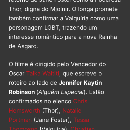
Thor, digna do Mjolnir. O longa promete
também confirmar a Valquíria como uma
personagem LGBT, trazendo um
interesse romântico para a nova Rainha
de Asgard.
O filme é dirigido pelo Vencedor do
Oscar
Taika Waititi
, que escreve o
roteiro ao lado de
Jennifer Kaytin
Robinson
(
Alguém Especial
). Estão
confirmados no elenco
Chris
Hemsworth
(Thor),
Natalie
Portman
(Jane Foster),
Tessa
Thompson
(Valquíria),
Christian