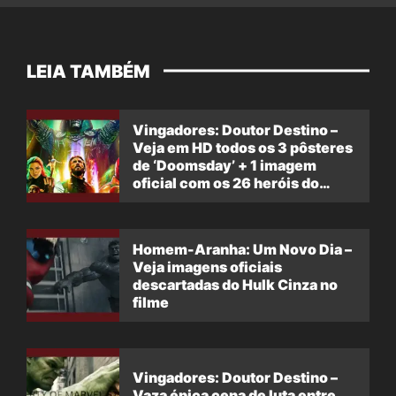
LEIA TAMBÉM
Vingadores: Doutor Destino –
Veja em HD todos os 3 pôsteres
de ‘Doomsday’ + 1 imagem
oficial com os 26 heróis do
filme
Homem-Aranha: Um Novo Dia –
Veja imagens oficiais
descartadas do Hulk Cinza no
filme
Vingadores: Doutor Destino –
Vaza épica cena de luta entre