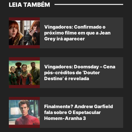
LEIA TAMBÉM
Vingadores: Confirmado o
próximo filme em que a Jean
Grey irá aparecer
Vingadores: Doomsday – Cena
pós-créditos de ‘Doutor
Destino’ é revelada
Finalmente? Andrew Garfield
fala sobre O Espetacular
Homem-Aranha 3