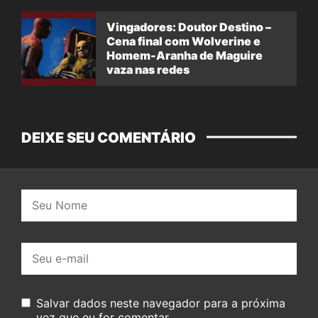
Vingadores: Doutor Destino –
Cena final com Wolverine e
Homem-Aranha de Maguire
vaza nas redes
DEIXE SEU COMENTÁRIO
Nome:
E-
mail:
Salvar dados neste navegador para a próxima
vez que eu for comentar.