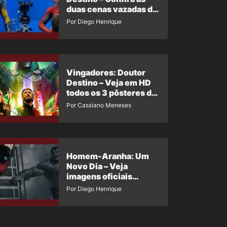
duas cenas vazadas do
Wolverine e o Homem-
Por Diego Henrique
Aranha de Maguire
Vingadores: Doutor
Destino – Veja em HD
todos os 3 pôsteres de
‘Doomsday’ + 1 imagem
Por Cassiano Meneses
oficial com os 26
heróis do filme
Homem-Aranha: Um
Novo Dia – Veja
imagens oficiais
descartadas do Hulk
Por Diego Henrique
Cinza no filme