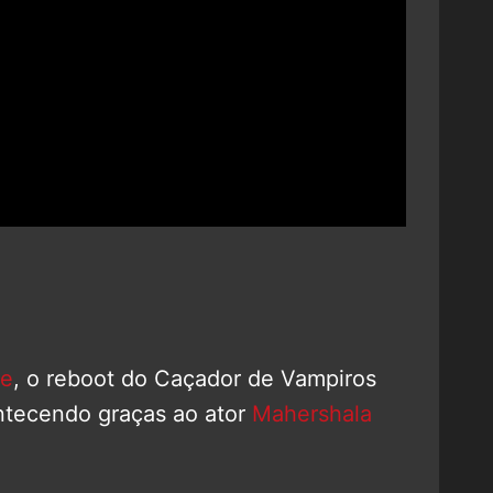
de
, o reboot do Caçador de Vampiros
ntecendo graças ao ator
Mahershala