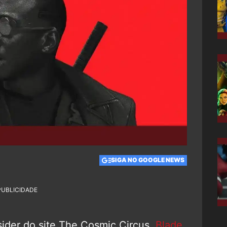
SIGA NO GOOGLE NEWS
PUBLICIDADE
ider do site The Cosmic Circus,
Blade