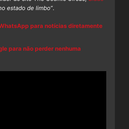
o estado de limbo”
.
 WhatsApp para notícias diretamente
ogle para não perder nenhuma