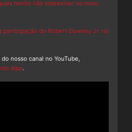
uais heróis irão sobreviver no novo
a participação do Robert Downey Jr. no
o do nosso canal no YouTube,
ndo aqui
.