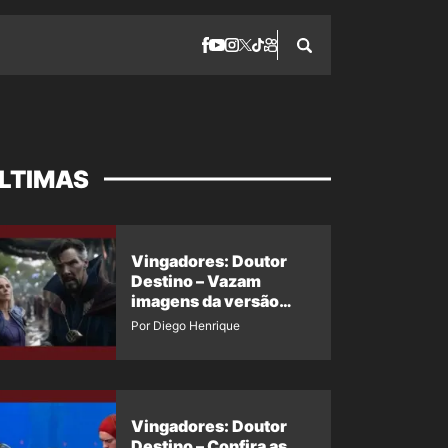
LTIMAS
Vingadores: Doutor
Destino – Vazam
imagens da versão
maligna do Doutor
Por Diego Henrique
Estranho
Vingadores: Doutor
Destino – Confira as