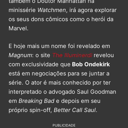
também o Doutor Manhattan na
minissérie
Watchmen
, irá agora explorar
os seus dons cômicos como o herói da
Marvel.
E hoje mais um nome foi revelado em
Magnum
: o site
The Illuminerdi
revelou
com exclusividade que
Bob Ondekirk
está em negociações para se juntar a
série. O ator é mais conhecido por ter
interpretado o advogado Saul Goodman
em
Breaking Bad
e depois em seu
próprio spin-off,
Better Call Saul
.
PUBLICIDADE