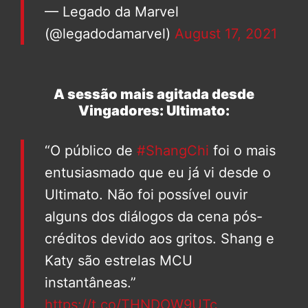
— Legado da Marvel
(@legadodamarvel)
August 17, 2021
A sessão mais agitada desde
Vingadores: Ultimato:
“O público de
#ShangChi
foi o mais
entusiasmado que eu já vi desde o
Ultimato. Não foi possível ouvir
alguns dos diálogos da cena pós-
créditos devido aos gritos. Shang e
Katy são estrelas MCU
instantâneas.”
https://t.co/THNDOW9UTc