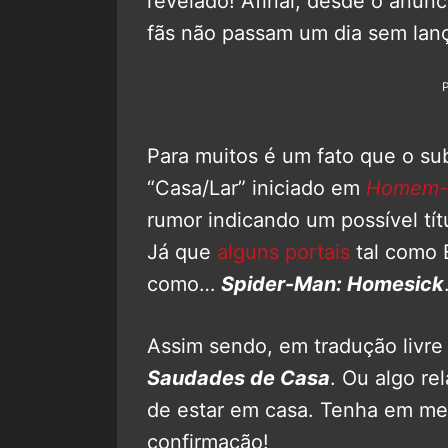
revelado! Afinal, desde o anúnc
fãs não passam um dia sem lança
Para muitos é um fato que o sub
“Casa/Lar” iniciado em
Homem-A
rumor indicando um possível tít
Já que
alguns portais
tal como E
como…
Spider-Man: Homesick
Assim sendo, em tradução livre
Saudades de Casa
. Ou algo re
de estar em casa. Tenha em me
confirmação!