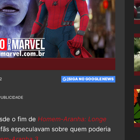
12
SIGA NO GOOGLE NEWS
PUBLICIDADE
sde o fim de
Homem-Aranha: Longe
, fãs especulavam sobre quem poderia
em-Aranha 3
.