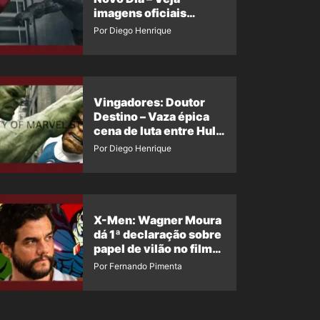
imagens oficiais
descartadas do Hulk
Por Diego Henrique
Cinza no filme
Vingadores: Doutor
Destino – Vaza épica
cena de luta entre Hulk
e o Coisa
Por Diego Henrique
X-Men: Wagner Moura
dá 1ª declaração sobre
papel de vilão no filme
da Marvel
Por Fernando Pimenta