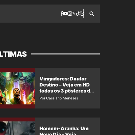
LTIMAS
Vingadores: Doutor
Destino – Veja em HD
todos os 3 pôsteres de
‘Doomsday’ + 1 imagem
Por Cassiano Meneses
oficial com os 26
heróis do filme
Homem-Aranha: Um
Novo Dia – Veja