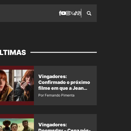
LTIMAS
Vingadores:
Confirmado o próximo
filme em que a Jean
Grey irá aparecer
Por Fernando Pimenta
Vingadores:
Doomsday – Cena pós-