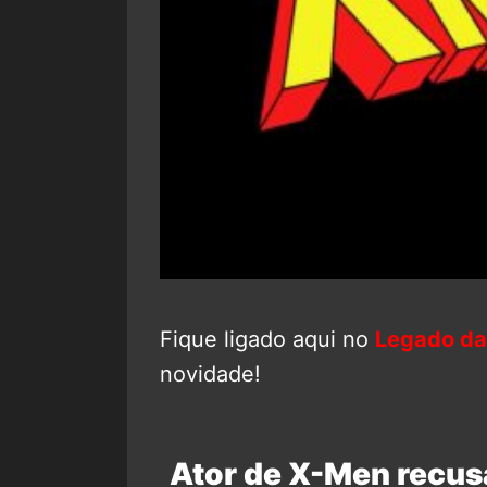
Fique ligado aqui no
Legado da
novidade!
Ator de X-Men recusa