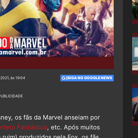
 2021, às 19:04
SIGA NO GOOGLE NEWS
PUBLICIDADE
ney, os fãs da Marvel anseiam por
rteto Fantástico
, etc. Após muitos
ruim) produzidos pela Fox, os fãs