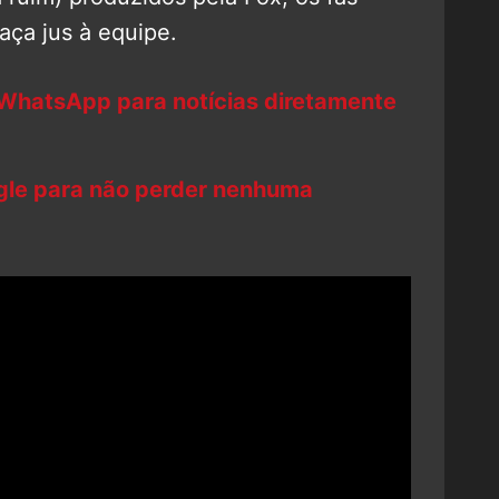
aça jus à equipe.
 WhatsApp para notícias diretamente
ogle para não perder nenhuma